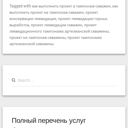
Tagged with
как выполнить проект а тампонаж скважин
,
как
выполнить проект на тампонаж скважин
,
проект
консервации ликвидации
,
проект ликвидации горных
выработок
,
проект ликвидации скважин
,
проект
ликвидационного тампонажа артезианской скважины
,
проект на тампонаж скважины
,
проект тампонажа
артезианской скважины
S
e
a
r
c
h
f
Полный перечень услуг
o
r