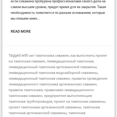
если скважина пробурена профессионалами своего дела на
самом высшем уровне, придет время для ее закрытия. Такая
необходимость появляется по разным основаниям, которые
мы опишем ниже….
READ MORE
Tagged with
акт тампонажа скважин
,
как выполнить проект
на тампонаж скважин
,
ликвидационный тампонаж
,
ликвидационный тампонаж артезианской скважины
,
ликвидационный тампонаж водозаборной скважины
,
ликвидационный тампонаж скважин
,
правила проведения
ликвидационного тампонажа артезианских скважин
,
правила тампонажа
,
правилами ликвидационного
тампонажа скважин
,
предприятия выполняющие
тампонаж трубопроводов
,
проект на тампонаж скважины
,
проект тампонажа артезианской скважины
,
тампонаж
,
тампонаж артезианской скважины
,
тампонаж