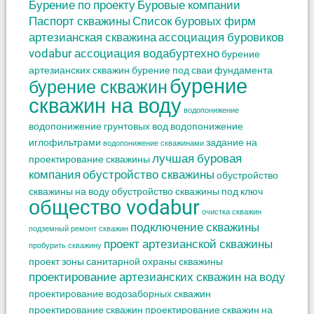
Бурение по проекту
Буровые компании
Паспорт скважины
Список буровых фирм
артезианская скважина
ассоциация буровиков
vodabur
ассоциация водабуртехно
бурение
артезианских скважин
бурение под сваи фундамента
бурение
бурение скважин
скважин на воду
водопонижение
водопонижение грунтовых вод
водопонижение
иглофильтрами
задание на
водопонижение скважинами
лучшая буровая
проектирование скважины
компания
обустройство скважины
обустройство
скважины на воду
обустройство скважины под ключ
общество vodabur
очистка скважин
подключение скважины
подземный ремонт скважин
проект артезианской скважины
пробурить скважину
проект зоны санитарной охраны скважины
проектирование артезианских скважин на воду
проектирование водозаборных скважин
проектирование скважин
проектирование скважин на