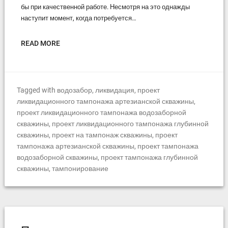
бы при качественной работе. Несмотря на это однажды
наступит момент, когда потребуется…
READ MORE
Tagged with
водозабор
,
ликвидация
,
проект
ликвидационного тампонажа артезианской скважины
,
проект ликвидационного тампонажа водозаборной
скважины
,
проект ликвидационного тампонажа глубинной
скважины
,
проект на тампонаж скважины
,
проект
тампонажа артезианской скважины
,
проект тампонажа
водозаборной скважины
,
проект тампонажа глубинной
скважины
,
тампонирование