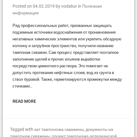
Posted on
04.02.2019
by
vodabur
in
Полезная
информация
Ряд профессиональных работ, призванных защищать
подземные источники водоснабжения от проникновения
негативных химических элементов или укрепить обсадную
колонну и затрубное пространство, получили название
тампонаж скважин. Сам процесс представляет поэтапное
заполнение щелей и прочих изъянов выработки
посредством цементного раствора. Это помогает не
допустить протекание нефтяных слоев, вод из грунта в
ствол буровой. Также, герметизируются промежутки между
стенками…
READ MORE
Tagged with
акт тампоножа скважины
,
документы на
тампонаж скважины
,
проект тампонажа артезианской